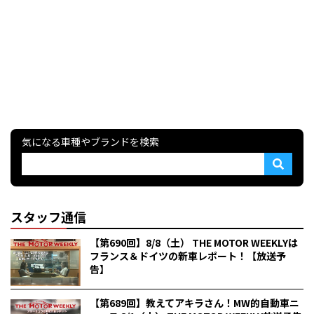
気になる車種やブランドを検索
スタッフ通信
【第690回】8/8（土） THE MOTOR WEEKLYは
フランス＆ドイツの新車レポート！【放送予
告】
【第689回】教えてアキラさん！MW的自動車ニ