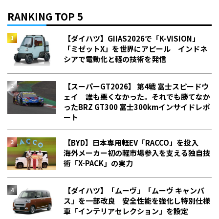
RANKING TOP 5
【ダイハツ】GIIAS2026で「K-VISION」
「ミゼットX」を世界にアピール インドネ
シアで電動化と軽の技術を発信
【スーパーGT2026】 第4戦 富士スピードウ
ェイ 誰も悪くなかった。それでも勝てなか
った――BRZ GT300 富士300kmインサイドレポ
ート
【BYD】日本専用軽EV「RACCO」を投入
海外メーカー初の軽市場参入を支える独自技
術「X-PACK」の実力
【ダイハツ】「ムーヴ」「ムーヴ キャンバ
ス」を一部改良 安全性能を強化し特別仕様
車「インテリアセレクション」を設定