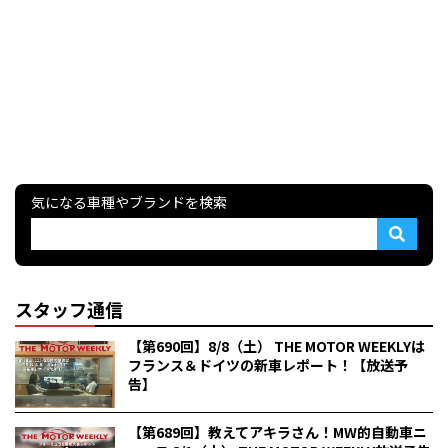
気になる車種やブランドを検索
スタッフ通信
【第690回】8/8（土） THE MOTOR WEEKLYは
フランス＆ドイツの新車レポート！【放送予
告】
【第689回】教えてアキラさん！MW的自動車ニ