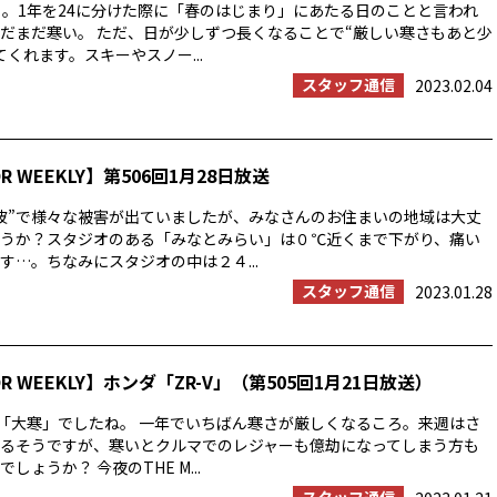
」。1年を24に分けた際に「春のはじまり」にあたる日のことと言われ
だまだ寒い。 ただ、日が少しずつ長くなることで“厳しい寒さもあと少
くれます。スキーやスノー...
スタッフ通信
2023.02.04
OR WEEKLY】第506回1月28日放送
波”で様々な被害が出ていましたが、みなさんのお住まいの地域は大丈
うか？スタジオのある「みなとみらい」は０℃近くまで下がり、痛い
す…。ちなみにスタジオの中は２４...
スタッフ通信
2023.01.28
OR WEEKLY】ホンダ「ZR-V」（第505回1月21日放送）
は「大寒」でしたね。 一年でいちばん寒さが厳しくなるころ。来週はさ
るそうですが、寒いとクルマでのレジャーも億劫になってしまう方も
しょうか？ 今夜のTHE M...