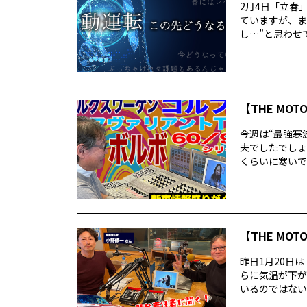
2月4日「立春
ていますが、ま
し…”と思わせて
【THE MOT
今週は“最強寒
夫でしたでしょ
くらいに寒いで
【THE MOT
昨日1月20日
らに気温が下が
いるのではないで