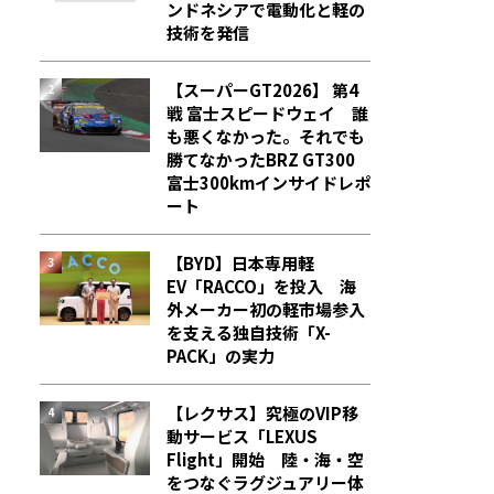
ンドネシアで電動化と軽の
技術を発信
【スーパーGT2026】 第4
戦 富士スピードウェイ 誰
も悪くなかった。それでも
勝てなかった――BRZ GT300
富士300kmインサイドレポ
ート
【BYD】日本専用軽
EV「RACCO」を投入 海
外メーカー初の軽市場参入
を支える独自技術「X-
PACK」の実力
【レクサス】究極のVIP移
動サービス「LEXUS
Flight」開始 陸・海・空
をつなぐラグジュアリー体