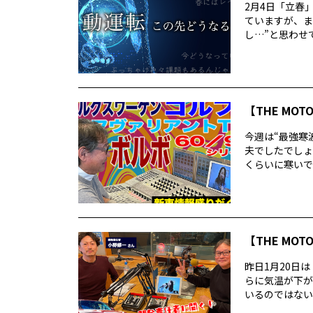
2月4日「立春
ていますが、ま
し…”と思わせて
【THE MOT
今週は“最強寒
夫でしたでしょ
くらいに寒いで
【THE MOT
昨日1月20日
らに気温が下が
いるのではないで