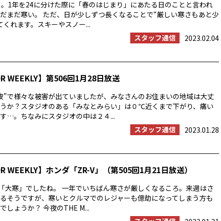
」。1年を24に分けた際に「春のはじまり」にあたる日のことと言われ
だまだ寒い。 ただ、日が少しずつ長くなることで“厳しい寒さもあと少
くれます。スキーやスノー...
スタッフ通信
2023.02.04
OR WEEKLY】第506回1月28日放送
波”で様々な被害が出ていましたが、みなさんのお住まいの地域は大丈
うか？スタジオのある「みなとみらい」は０℃近くまで下がり、痛い
す…。ちなみにスタジオの中は２４...
スタッフ通信
2023.01.28
OR WEEKLY】ホンダ「ZR-V」（第505回1月21日放送）
は「大寒」でしたね。 一年でいちばん寒さが厳しくなるころ。来週はさ
るそうですが、寒いとクルマでのレジャーも億劫になってしまう方も
しょうか？ 今夜のTHE M...