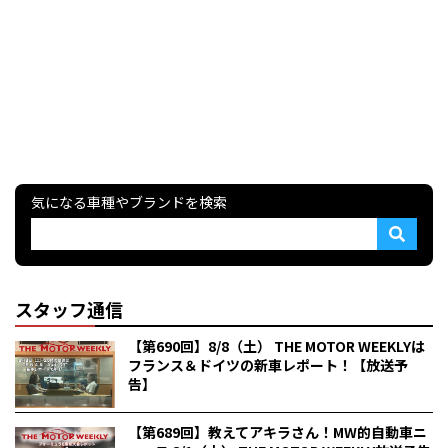
気になる車種やブランドを検索
スタッフ通信
【第690回】8/8（土） THE MOTOR WEEKLYは
フランス＆ドイツの新車レポート！【放送予
告】
【第689回】教えてアキラさん！MW的自動車ニ