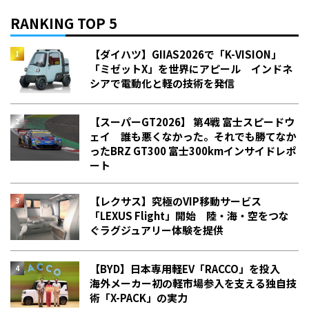
RANKING TOP 5
【ダイハツ】GIIAS2026で「K-VISION」
「ミゼットX」を世界にアピール インドネ
シアで電動化と軽の技術を発信
【スーパーGT2026】 第4戦 富士スピードウ
ェイ 誰も悪くなかった。それでも勝てなか
った――BRZ GT300 富士300kmインサイドレポ
ート
【レクサス】究極のVIP移動サービス
「LEXUS Flight」開始 陸・海・空をつな
ぐラグジュアリー体験を提供
【BYD】日本専用軽EV「RACCO」を投入
海外メーカー初の軽市場参入を支える独自技
術「X-PACK」の実力