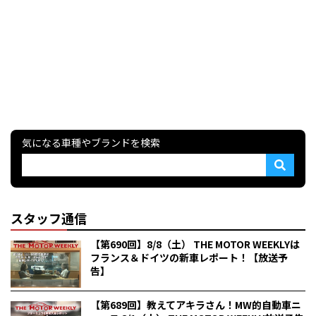
気になる車種やブランドを検索
スタッフ通信
【第690回】8/8（土） THE MOTOR WEEKLYは
フランス＆ドイツの新車レポート！【放送予
告】
【第689回】教えてアキラさん！MW的自動車ニ