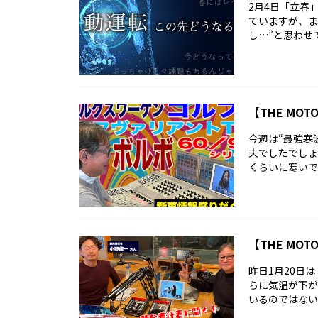
2月4日「立春
ていますが、ま
し…”と思わせて
【THE MOT
今週は“最強寒
夫でしたでしょ
くらいに寒いで
【THE MOT
昨日1月20日
らに気温が下が
いるのではないで