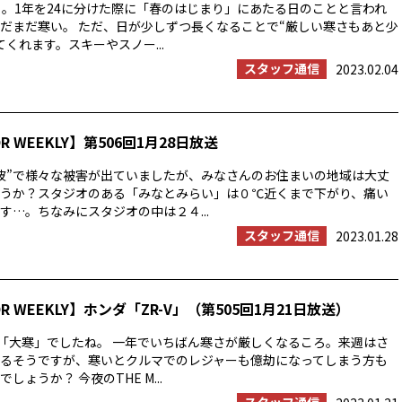
」。1年を24に分けた際に「春のはじまり」にあたる日のことと言われ
だまだ寒い。 ただ、日が少しずつ長くなることで“厳しい寒さもあと少
くれます。スキーやスノー...
スタッフ通信
2023.02.04
OR WEEKLY】第506回1月28日放送
波”で様々な被害が出ていましたが、みなさんのお住まいの地域は大丈
うか？スタジオのある「みなとみらい」は０℃近くまで下がり、痛い
す…。ちなみにスタジオの中は２４...
スタッフ通信
2023.01.28
OR WEEKLY】ホンダ「ZR-V」（第505回1月21日放送）
は「大寒」でしたね。 一年でいちばん寒さが厳しくなるころ。来週はさ
るそうですが、寒いとクルマでのレジャーも億劫になってしまう方も
しょうか？ 今夜のTHE M...