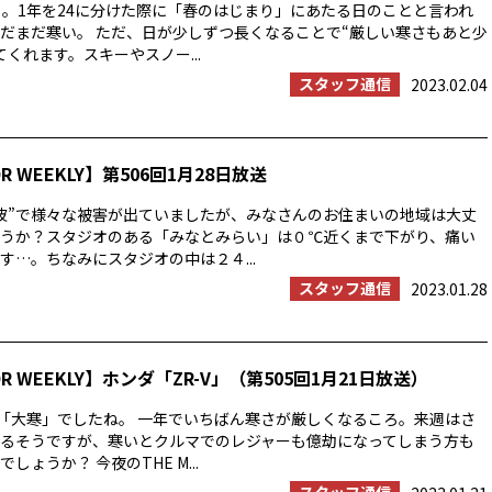
」。1年を24に分けた際に「春のはじまり」にあたる日のことと言われ
だまだ寒い。 ただ、日が少しずつ長くなることで“厳しい寒さもあと少
くれます。スキーやスノー...
スタッフ通信
2023.02.04
OR WEEKLY】第506回1月28日放送
波”で様々な被害が出ていましたが、みなさんのお住まいの地域は大丈
うか？スタジオのある「みなとみらい」は０℃近くまで下がり、痛い
す…。ちなみにスタジオの中は２４...
スタッフ通信
2023.01.28
OR WEEKLY】ホンダ「ZR-V」（第505回1月21日放送）
は「大寒」でしたね。 一年でいちばん寒さが厳しくなるころ。来週はさ
るそうですが、寒いとクルマでのレジャーも億劫になってしまう方も
しょうか？ 今夜のTHE M...