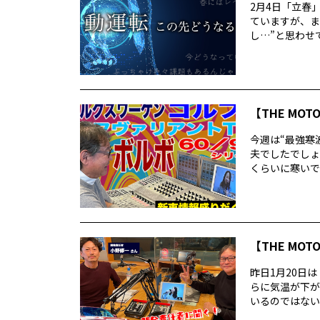
2月4日「立春
ていますが、ま
し…”と思わせて
【THE MOT
今週は“最強寒
夫でしたでしょ
くらいに寒いで
【THE MOT
昨日1月20日
らに気温が下が
いるのではないで