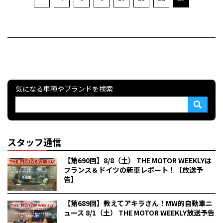
気になる車種やブランドを検索
スタッフ通信
【第690回】8/8（土） THE MOTOR WEEKLYは
フランス＆ドイツの新車レポート！【放送予
告】
【第689回】教えてアキラさん！MW的自動車ニ
ュース 8/1（土） THE MOTOR WEEKLY放送予告