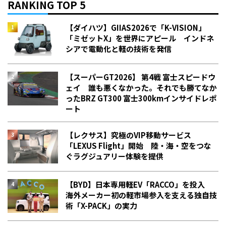
RANKING TOP 5
【ダイハツ】GIIAS2026で「K-VISION」
「ミゼットX」を世界にアピール インドネ
シアで電動化と軽の技術を発信
【スーパーGT2026】 第4戦 富士スピードウ
ェイ 誰も悪くなかった。それでも勝てなか
った――BRZ GT300 富士300kmインサイドレポ
ート
【レクサス】究極のVIP移動サービス
「LEXUS Flight」開始 陸・海・空をつな
ぐラグジュアリー体験を提供
【BYD】日本専用軽EV「RACCO」を投入
海外メーカー初の軽市場参入を支える独自技
術「X-PACK」の実力