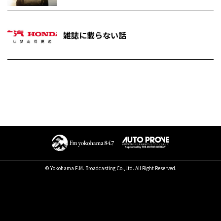
雑誌に載らない話
© Yokohama F.M. Broadcasting Co.,Ltd. All Right Reserved.