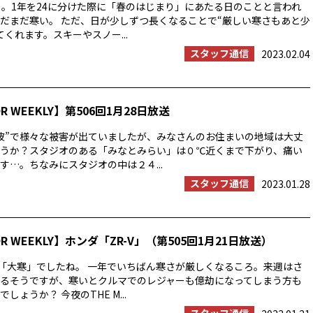
」。1年を24に分けた際に「春のはじまり」にあたる日のことと言われ
だまだ寒い。 ただ、日が少しずつ長くなることで“厳しい寒さもあと少
くれます。スキーやスノー...
スタッフ通信
2023.02.04
OR WEEKLY】第506回1月28日放送
波”で様々な被害が出ていましたが、みなさんのお住まいの地域は大丈
うか？スタジオのある「みなとみらい」は０℃近くまで下がり、痛い
す…。ちなみにスタジオの中は２４...
スタッフ通信
2023.01.28
OR WEEKLY】ホンダ「ZR-V」（第505回1月21日放送）
は「大寒」でしたね。 一年でいちばん寒さが厳しくなるころ。来週はさ
るそうですが、寒いとクルマでのレジャーも億劫になってしまう方も
しょうか？ 今夜のTHE M...