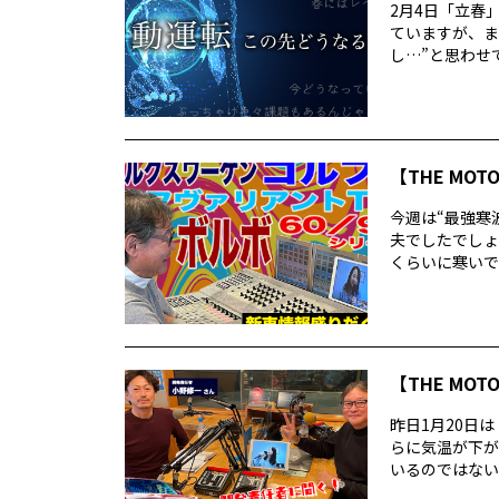
2月4日「立春
ていますが、ま
し…”と思わせて
【THE MOT
今週は“最強寒
夫でしたでしょ
くらいに寒いで
【THE MOT
昨日1月20日
らに気温が下が
いるのではないで