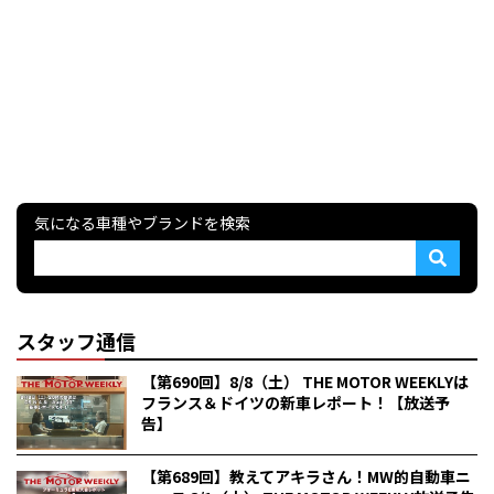
気になる車種やブランドを検索
スタッフ通信
【第690回】8/8（土） THE MOTOR WEEKLYは
フランス＆ドイツの新車レポート！【放送予
告】
【第689回】教えてアキラさん！MW的自動車ニ