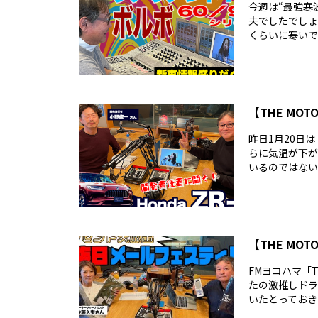
今週は“最強寒
夫でしたでしょ
くらいに寒いで
【THE MOT
昨日1月20日
らに気温が下が
いるのではないで
【THE MO
FMヨコハマ「T
たの激推しドラ
いたとっておきの