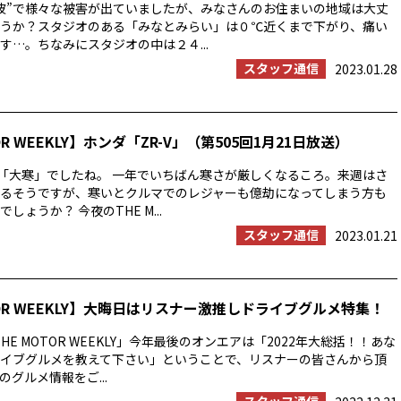
波”で様々な被害が出ていましたが、みなさんのお住まいの地域は大丈
うか？スタジオのある「みなとみらい」は０℃近くまで下がり、痛い
す…。ちなみにスタジオの中は２４...
スタッフ通信
2023.01.28
OR WEEKLY】ホンダ「ZR-V」（第505回1月21日放送）
は「大寒」でしたね。 一年でいちばん寒さが厳しくなるころ。来週はさ
るそうですが、寒いとクルマでのレジャーも億劫になってしまう方も
しょうか？ 今夜のTHE M...
スタッフ通信
2023.01.21
TOR WEEKLY】大晦日はリスナー激推しドライブグルメ特集！
HE MOTOR WEEKLY」今年最後のオンエアは「2022年大総括！！あな
イブグルメを教えて下さい」ということで、リスナーの皆さんから頂
グルメ情報をご...