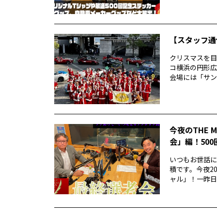
【スタッフ通
クリスマスを目
コ横浜の円形広
会場には「サン
今夜のTHE 
会」編！50
いつもお世話にな
積です。今夜20
ャル」！一昨日..