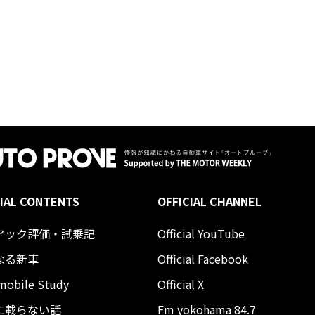
IAL CONTENTS
OFFICIAL CHANNEL
アック評価・試乗記
Official YouTube
なる新車
Official Facebook
mobile Study
Official X
に載らない話
Fm yokohama 84.7