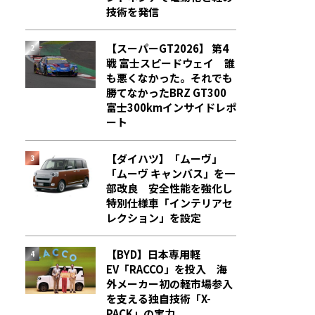
技術を発信
【スーパーGT2026】 第4
戦 富士スピードウェイ 誰
も悪くなかった。それでも
勝てなかった――BRZ GT300
富士300kmインサイドレポ
ート
【ダイハツ】「ムーヴ」
「ムーヴ キャンバス」を一
部改良 安全性能を強化し
特別仕様車「インテリアセ
レクション」を設定
【BYD】日本専用軽
EV「RACCO」を投入 海
外メーカー初の軽市場参入
を支える独自技術「X-
PACK」の実力