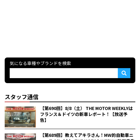
気になる車種やブランドを検索
スタッフ通信
【第690回】8/8（土） THE MOTOR WEEKLYは
フランス＆ドイツの新車レポート！【放送予
告】
【第689回】教えてアキラさん！MW的自動車ニ