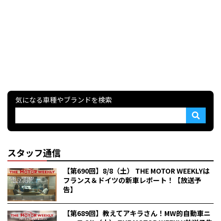
気になる車種やブランドを検索
スタッフ通信
【第690回】8/8（土） THE MOTOR WEEKLYは
フランス＆ドイツの新車レポート！【放送予
告】
【第689回】教えてアキラさん！MW的自動車ニ