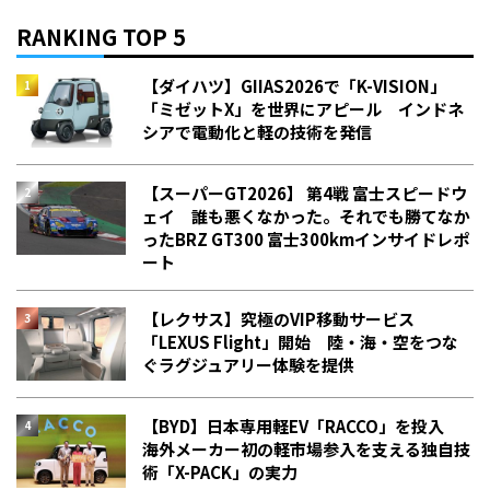
RANKING TOP 5
【ダイハツ】GIIAS2026で「K-VISION」
「ミゼットX」を世界にアピール インドネ
シアで電動化と軽の技術を発信
【スーパーGT2026】 第4戦 富士スピードウ
ェイ 誰も悪くなかった。それでも勝てなか
った――BRZ GT300 富士300kmインサイドレポ
ート
【レクサス】究極のVIP移動サービス
「LEXUS Flight」開始 陸・海・空をつな
ぐラグジュアリー体験を提供
【BYD】日本専用軽EV「RACCO」を投入
海外メーカー初の軽市場参入を支える独自技
術「X-PACK」の実力