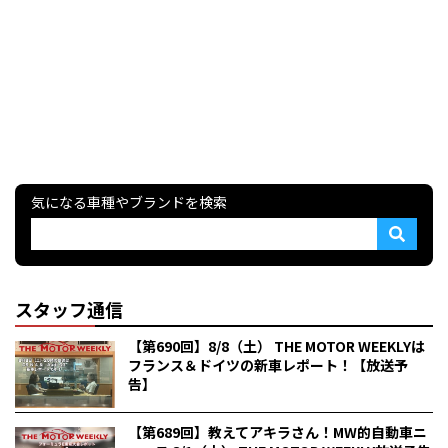
気になる車種やブランドを検索
スタッフ通信
【第690回】8/8（土） THE MOTOR WEEKLYは
フランス＆ドイツの新車レポート！【放送予
告】
【第689回】教えてアキラさん！MW的自動車ニ