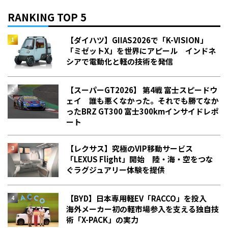
RANKING TOP 5
【ダイハツ】GIIAS2026で「K-VISION」
「ミゼットX」を世界にアピール インドネ
シアで電動化と軽の技術を発信
【スーパーGT2026】 第4戦 富士スピードウ
ェイ 誰も悪くなかった。それでも勝てなか
った――BRZ GT300 富士300kmインサイドレポ
ート
【レクサス】究極のVIP移動サービス
「LEXUS Flight」開始 陸・海・空をつな
ぐラグジュアリー体験を提供
【BYD】日本専用軽EV「RACCO」を投入
海外メーカー初の軽市場参入を支える独自技
術「X-PACK」の実力