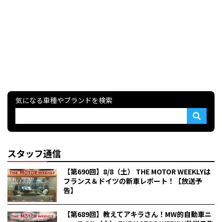
気になる車種やブランドを検索
スタッフ通信
【第690回】8/8（土） THE MOTOR WEEKLYは
フランス＆ドイツの新車レポート！【放送予
告】
【第689回】教えてアキラさん！MW的自動車ニ