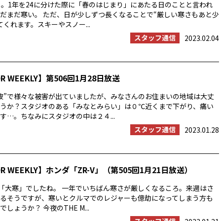
」。1年を24に分けた際に「春のはじまり」にあたる日のことと言われ
だまだ寒い。 ただ、日が少しずつ長くなることで“厳しい寒さもあと少
くれます。スキーやスノー...
スタッフ通信
2023.02.04
OR WEEKLY】第506回1月28日放送
波”で様々な被害が出ていましたが、みなさんのお住まいの地域は大丈
うか？スタジオのある「みなとみらい」は０℃近くまで下がり、痛い
す…。ちなみにスタジオの中は２４...
スタッフ通信
2023.01.28
OR WEEKLY】ホンダ「ZR-V」（第505回1月21日放送）
は「大寒」でしたね。 一年でいちばん寒さが厳しくなるころ。来週はさ
るそうですが、寒いとクルマでのレジャーも億劫になってしまう方も
しょうか？ 今夜のTHE M...