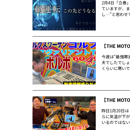
2月4日「立春
ていますが、ま
し…”と思わせて
【THE MOT
今週は“最強寒
夫でしたでしょ
くらいに寒いで
【THE MOT
昨日1月20日
らに気温が下が
いるのではないで