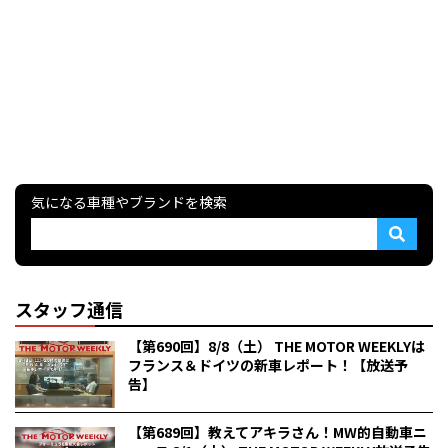
気になる車種やブランドを検索
スタッフ通信
【第690回】8/8（土） THE MOTOR WEEKLYは
フランス＆ドイツの新車レポート！【放送予
告】
【第689回】教えてアキラさん！MW的自動車ニ