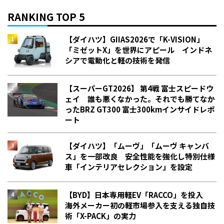
RANKING TOP 5
【ダイハツ】GIIAS2026で「K-VISION」
「ミゼットX」を世界にアピール インドネ
シアで電動化と軽の技術を発信
【スーパーGT2026】 第4戦 富士スピードウ
ェイ 誰も悪くなかった。それでも勝てなか
った――BRZ GT300 富士300kmインサイドレポ
ート
【ダイハツ】「ムーヴ」「ムーヴ キャンバ
ス」を一部改良 安全性能を強化し特別仕様
車「インテリアセレクション」を設定
【BYD】日本専用軽EV「RACCO」を投入
海外メーカー初の軽市場参入を支える独自技
術「X-PACK」の実力