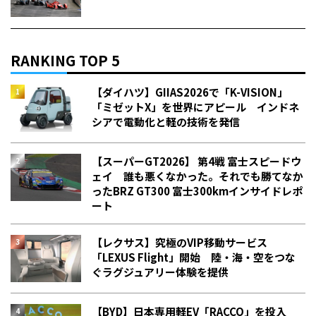
RANKING TOP 5
【ダイハツ】GIIAS2026で「K-VISION」
「ミゼットX」を世界にアピール インドネ
シアで電動化と軽の技術を発信
【スーパーGT2026】 第4戦 富士スピードウ
ェイ 誰も悪くなかった。それでも勝てなか
った――BRZ GT300 富士300kmインサイドレポ
ート
【レクサス】究極のVIP移動サービス
「LEXUS Flight」開始 陸・海・空をつな
ぐラグジュアリー体験を提供
【BYD】日本専用軽EV「RACCO」を投入