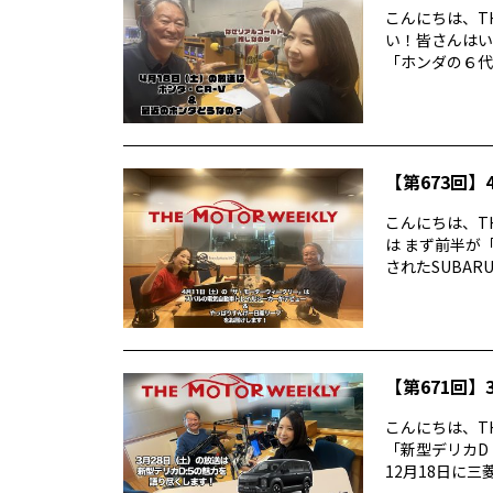
こんにちは、TH
い！皆さんはい
「ホンダの６代目
【第673回】4
こんにちは、TH
は まず前半が
されたSUBARUの
【第671回】3
こんにちは、TH
「新型デリカD
12月18日に三菱デ