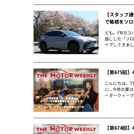
【スタッフ通
で箱根をソロ活
ども。FMヨコ
話しした「ソロ
イブしてきました
【第675回】4
こんにちは、TH
に....今年
ーターウィークリ
【第674回】4