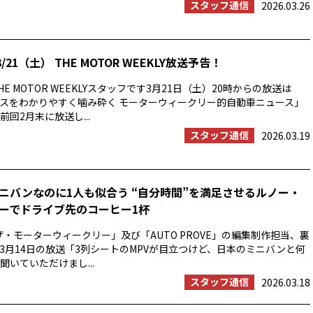
スタッフ通信
2026.03.26
/21（土） THE MOTOR WEEKLY放送予告！
E MOTOR WEEKLYスタッフです3月21日（土）20時からの放送は
スをわかりやすく噛み砕く モーターウィークリー的自動車ニュース」
回2月末に放送し...
スタッフ通信
2026.03.19
ニバンなのに1人も似合う “自分時間”を満足させるルノー・
ーでドライブ先のコーヒー1杯
ザ・モーターウィークリー」及び「AUTO PROVE」の編集制作担当、裏
3月14日の放送「3列シートのMPVが目立つけど、日本のミニバンと何
聞いていただけまし...
スタッフ通信
2026.03.18