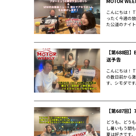
MOTOR WE
こんにちは！ T
ったく今週の放
た公道のナイトレ
【第688回】B
送予告
こんにちは！ T
の数日前から激
す、シモダです。
【第687回】7
どうも、どうもど
し暑いもう間も
夏は好きです、シ