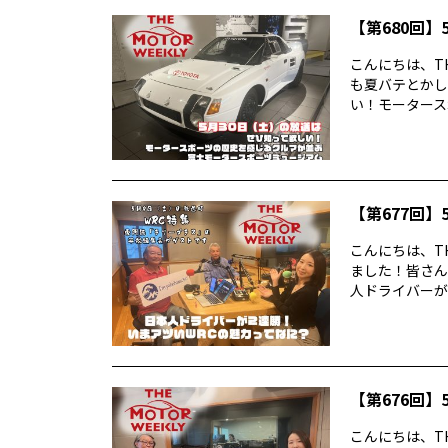
【第680回】5
こんにちは、TH
も夏バテとかし
い！モータースポ
【第677回】5
こんにちは、TH
ました！皆さん
人ドライバーが2
【第676回】5
こんにちは、TH