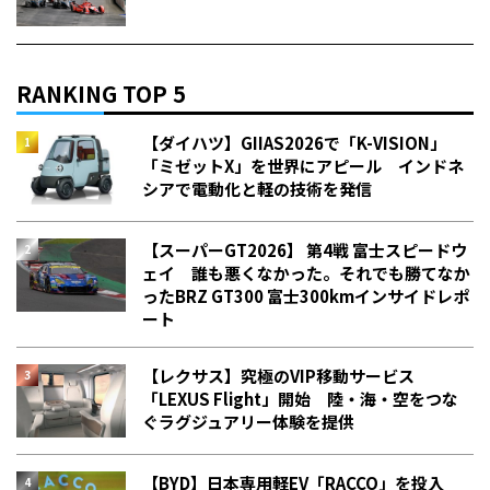
RANKING TOP 5
【ダイハツ】GIIAS2026で「K-VISION」
「ミゼットX」を世界にアピール インドネ
シアで電動化と軽の技術を発信
【スーパーGT2026】 第4戦 富士スピードウ
ェイ 誰も悪くなかった。それでも勝てなか
った――BRZ GT300 富士300kmインサイドレポ
ート
【レクサス】究極のVIP移動サービス
「LEXUS Flight」開始 陸・海・空をつな
ぐラグジュアリー体験を提供
【BYD】日本専用軽EV「RACCO」を投入