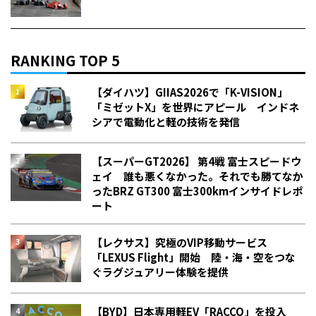
RANKING TOP 5
【ダイハツ】GIIAS2026で「K-VISION」
「ミゼットX」を世界にアピール インドネ
シアで電動化と軽の技術を発信
【スーパーGT2026】 第4戦 富士スピードウ
ェイ 誰も悪くなかった。それでも勝てなか
った――BRZ GT300 富士300kmインサイドレポ
ート
【レクサス】究極のVIP移動サービス
「LEXUS Flight」開始 陸・海・空をつな
ぐラグジュアリー体験を提供
【BYD】日本専用軽EV「RACCO」を投入