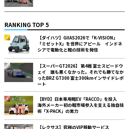
RANKING TOP 5
【ダイハツ】GIIAS2026で「K-VISION」
「ミゼットX」を世界にアピール インドネ
シアで電動化と軽の技術を発信
【スーパーGT2026】 第4戦 富士スピードウ
ェイ 誰も悪くなかった。それでも勝てなか
った――BRZ GT300 富士300kmインサイドレポ
ート
【BYD】日本専用軽EV「RACCO」を投入
海外メーカー初の軽市場参入を支える独自技
術「X-PACK」の実力
【レクサス】究極のVIP移動サービス