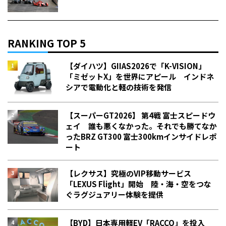
RANKING TOP 5
【ダイハツ】GIIAS2026で「K-VISION」
「ミゼットX」を世界にアピール インドネ
シアで電動化と軽の技術を発信
【スーパーGT2026】 第4戦 富士スピードウ
ェイ 誰も悪くなかった。それでも勝てなか
った――BRZ GT300 富士300kmインサイドレポ
ート
【レクサス】究極のVIP移動サービス
「LEXUS Flight」開始 陸・海・空をつな
ぐラグジュアリー体験を提供
【BYD】日本専用軽EV「RACCO」を投入