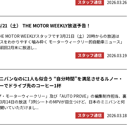
スタッフ通信
2026.03.26
/21（土） THE MOTOR WEEKLY放送予告！
E MOTOR WEEKLYスタッフです3月21日（土）20時からの放送は
スをわかりやすく噛み砕く モーターウィークリー的自動車ニュース」
回2月末に放送し...
スタッフ通信
2026.03.19
ニバンなのに1人も似合う “自分時間”を満足させるルノー・
ーでドライブ先のコーヒー1杯
ザ・モーターウィークリー」及び「AUTO PROVE」の編集制作担当、裏
3月14日の放送「3列シートのMPVが目立つけど、日本のミニバンと何
聞いていただけまし...
スタッフ通信
2026.03.18