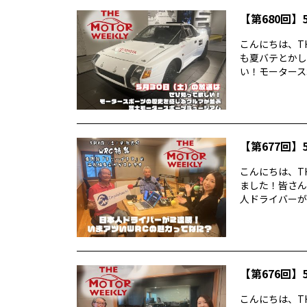
【第680回】5
こんにちは、TH
も夏バテとかし
い！モータースポ
【第677回】5
こんにちは、TH
ました！皆さん
人ドライバーが2
【第676回】5
こんにちは、TH