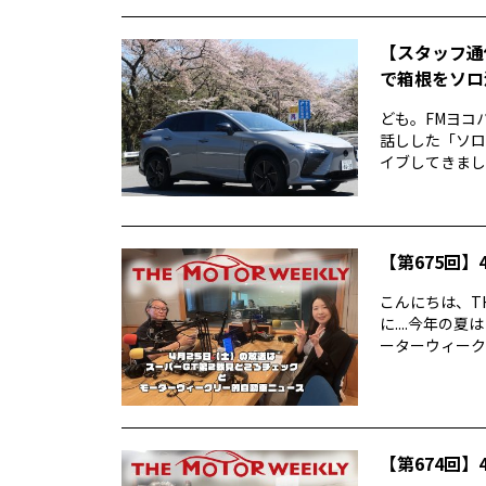
【スタッフ通
で箱根をソロ活
ども。FMヨコ
話しした「ソロ
イブしてきました
【第675回】4
こんにちは、TH
に....今年
ーターウィークリ
【第674回】4