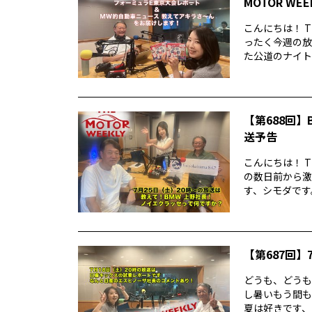
MOTOR WE
こんにちは！ T
ったく今週の放
た公道のナイトレ
【第688回】B
送予告
こんにちは！ T
の数日前から激
す、シモダです。
【第687回】7
どうも、どうもど
し暑いもう間も
夏は好きです、シ