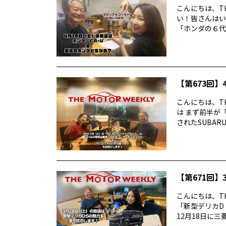
こんにちは、TH
い！皆さんはい
「ホンダの６代目
【第673回】4
こんにちは、TH
は まず前半が
されたSUBARUの
【第671回】3
こんにちは、TH
「新型デリカD
12月18日に三菱デ