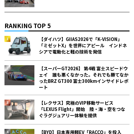
RANKING TOP 5
【ダイハツ】GIIAS2026で「K-VISION」
「ミゼットX」を世界にアピール インドネ
シアで電動化と軽の技術を発信
【スーパーGT2026】 第4戦 富士スピードウ
ェイ 誰も悪くなかった。それでも勝てなか
った――BRZ GT300 富士300kmインサイドレポ
ート
【レクサス】究極のVIP移動サービス
「LEXUS Flight」開始 陸・海・空をつな
ぐラグジュアリー体験を提供
【BYD】日本専用軽EV「RACCO」を投入