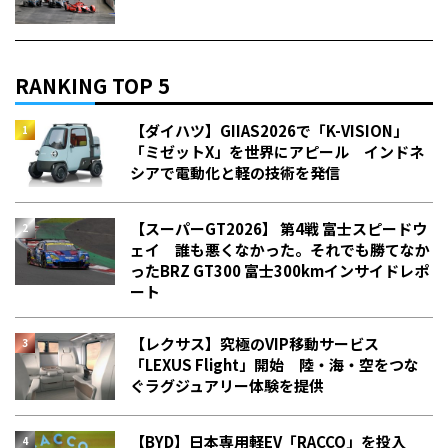
RANKING TOP 5
【ダイハツ】GIIAS2026で「K-VISION」
「ミゼットX」を世界にアピール インドネ
シアで電動化と軽の技術を発信
【スーパーGT2026】 第4戦 富士スピードウ
ェイ 誰も悪くなかった。それでも勝てなか
った――BRZ GT300 富士300kmインサイドレポ
ート
【レクサス】究極のVIP移動サービス
「LEXUS Flight」開始 陸・海・空をつな
ぐラグジュアリー体験を提供
【BYD】日本専用軽EV「RACCO」を投入