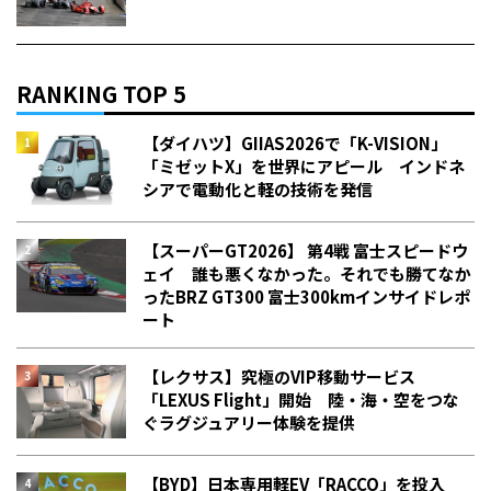
RANKING TOP 5
【ダイハツ】GIIAS2026で「K-VISION」
「ミゼットX」を世界にアピール インドネ
シアで電動化と軽の技術を発信
【スーパーGT2026】 第4戦 富士スピードウ
ェイ 誰も悪くなかった。それでも勝てなか
った――BRZ GT300 富士300kmインサイドレポ
ート
【レクサス】究極のVIP移動サービス
「LEXUS Flight」開始 陸・海・空をつな
ぐラグジュアリー体験を提供
【BYD】日本専用軽EV「RACCO」を投入