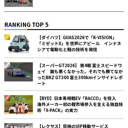
RANKING TOP 5
【ダイハツ】GIIAS2026で「K-VISION」
「ミゼットX」を世界にアピール インドネ
シアで電動化と軽の技術を発信
【スーパーGT2026】 第4戦 富士スピードウ
ェイ 誰も悪くなかった。それでも勝てなか
った――BRZ GT300 富士300kmインサイドレポ
ート
【BYD】日本専用軽EV「RACCO」を投入
海外メーカー初の軽市場参入を支える独自技
術「X-PACK」の実力
【レクサス】究極のVIP移動サービス