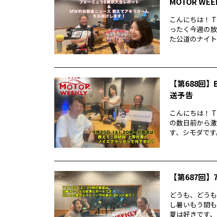
MOTOR WE
こんにちは！ T
ったく今週の放
た公道のナイトレ
【第688回】B
送予告
こんにちは！ T
の数日前から激
す、シモダです。
【第687回】7
どうも、どうもど
し暑いもう間も
夏は好きです、シ