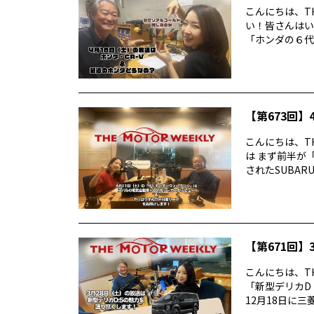
こんにちは、TH
い！皆さんはい
「ホンダの６代目
【第673回】4
こんにちは、TH
は まず前半が
されたSUBARUの
【第671回】3
こんにちは、TH
「新型デリカD
12月18日に三菱デ