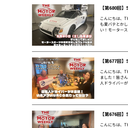
【第680回】5
こんにちは、TH
も夏バテとかし
い！モータースポ
【第677回】5
こんにちは、TH
ました！皆さん
人ドライバーが2
【第676回】5
こんにちは、TH