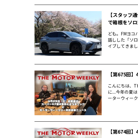
【スタッフ通
で箱根をソロ活
ども。FMヨコ
話しした「ソロ
イブしてきました
【第675回】4
こんにちは、TH
に....今年
ーターウィークリ
【第674回】4