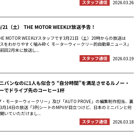
スタッフ通信
2026.03.26
/21（土） THE MOTOR WEEKLY放送予告！
E MOTOR WEEKLYスタッフです3月21日（土）20時からの放送は
スをわかりやすく噛み砕く モーターウィークリー的自動車ニュース」
回2月末に放送し...
スタッフ通信
2026.03.19
ニバンなのに1人も似合う “自分時間”を満足させるルノー・
ーでドライブ先のコーヒー1杯
ザ・モーターウィークリー」及び「AUTO PROVE」の編集制作担当、裏
3月14日の放送「3列シートのMPVが目立つけど、日本のミニバンと何
聞いていただけまし...
スタッフ通信
2026.03.18