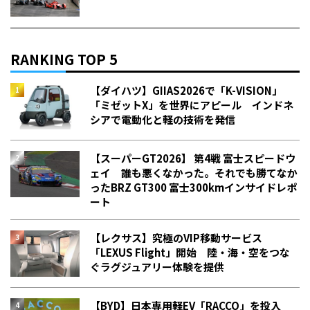
RANKING TOP 5
【ダイハツ】GIIAS2026で「K-VISION」
「ミゼットX」を世界にアピール インドネ
シアで電動化と軽の技術を発信
【スーパーGT2026】 第4戦 富士スピードウ
ェイ 誰も悪くなかった。それでも勝てなか
った――BRZ GT300 富士300kmインサイドレポ
ート
【レクサス】究極のVIP移動サービス
「LEXUS Flight」開始 陸・海・空をつな
ぐラグジュアリー体験を提供
【BYD】日本専用軽EV「RACCO」を投入