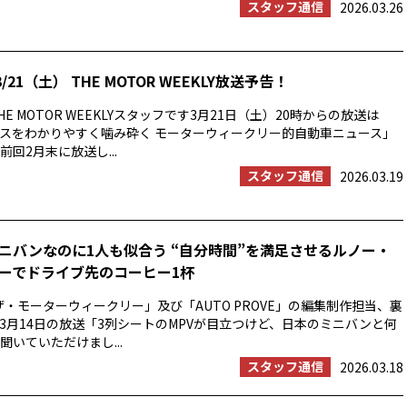
スタッフ通信
2026.03.26
/21（土） THE MOTOR WEEKLY放送予告！
E MOTOR WEEKLYスタッフです3月21日（土）20時からの放送は
スをわかりやすく噛み砕く モーターウィークリー的自動車ニュース」
回2月末に放送し...
スタッフ通信
2026.03.19
ニバンなのに1人も似合う “自分時間”を満足させるルノー・
ーでドライブ先のコーヒー1杯
ザ・モーターウィークリー」及び「AUTO PROVE」の編集制作担当、裏
3月14日の放送「3列シートのMPVが目立つけど、日本のミニバンと何
聞いていただけまし...
スタッフ通信
2026.03.18