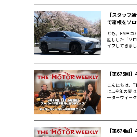
【スタッフ通
で箱根をソロ活
ども。FMヨコ
話しした「ソロ
イブしてきました
【第675回】4
こんにちは、TH
に....今年
ーターウィークリ
【第674回】4