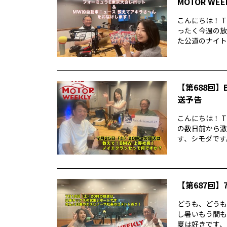
MOTOR WE
こんにちは！ T
ったく今週の放
た公道のナイトレ
【第688回】B
送予告
こんにちは！ T
の数日前から激
す、シモダです。
【第687回】7
どうも、どうもど
し暑いもう間も
夏は好きです、シ