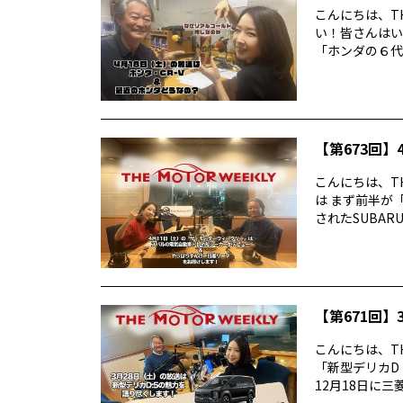
こんにちは、TH
い！皆さんはい
「ホンダの６代目
【第673回】4
こんにちは、TH
は まず前半が
されたSUBARUの
【第671回】3
こんにちは、TH
「新型デリカD
12月18日に三菱デ