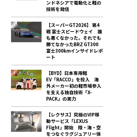
ンドネシアで電動化と軽の
技術を発信
【スーパーGT2026】 第4
戦 富士スピードウェイ 誰
も悪くなかった。それでも
勝てなかった――BRZ GT300
富士300kmインサイドレポ
ート
【BYD】日本専用軽
EV「RACCO」を投入 海
外メーカー初の軽市場参入
を支える独自技術「X-
PACK」の実力
【レクサス】究極のVIP移
動サービス「LEXUS
Flight」開始 陸・海・空
をつなぐラグジュアリー体