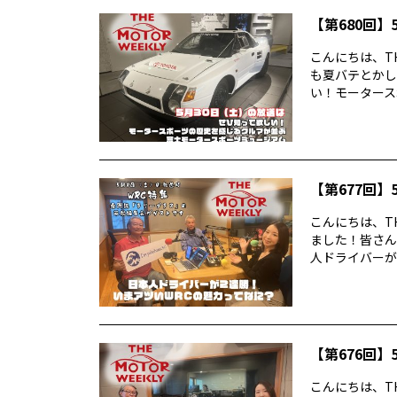
【第680回】5
こんにちは、TH
も夏バテとかし
い！モータースポ
【第677回】5
こんにちは、TH
ました！皆さん
人ドライバーが2
【第676回】5
こんにちは、TH