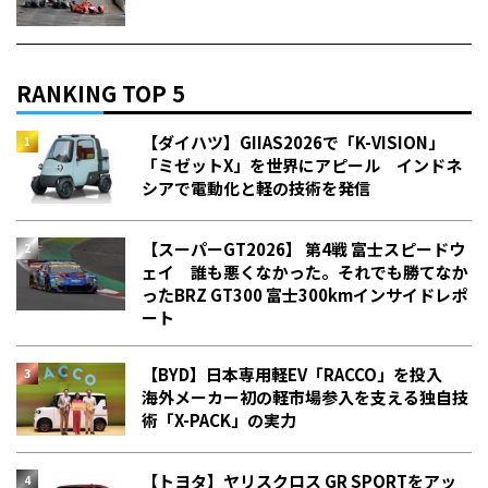
RANKING TOP 5
【ダイハツ】GIIAS2026で「K-VISION」
「ミゼットX」を世界にアピール インドネ
シアで電動化と軽の技術を発信
【スーパーGT2026】 第4戦 富士スピードウ
ェイ 誰も悪くなかった。それでも勝てなか
った――BRZ GT300 富士300kmインサイドレポ
ート
【BYD】日本専用軽EV「RACCO」を投入
海外メーカー初の軽市場参入を支える独自技
術「X-PACK」の実力
【トヨタ】ヤリスクロス GR SPORTをアッ