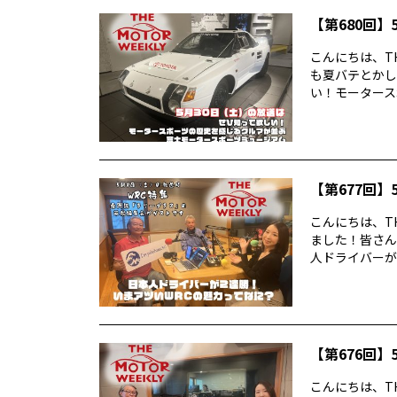
【第680回】5
こんにちは、TH
も夏バテとかし
い！モータースポ
【第677回】5
こんにちは、TH
ました！皆さん
人ドライバーが2
【第676回】5
こんにちは、TH