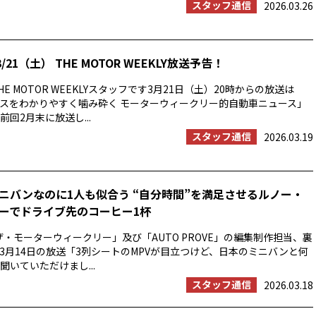
スタッフ通信
2026.03.26
/21（土） THE MOTOR WEEKLY放送予告！
E MOTOR WEEKLYスタッフです3月21日（土）20時からの放送は
スをわかりやすく噛み砕く モーターウィークリー的自動車ニュース」
回2月末に放送し...
スタッフ通信
2026.03.19
ニバンなのに1人も似合う “自分時間”を満足させるルノー・
ーでドライブ先のコーヒー1杯
ザ・モーターウィークリー」及び「AUTO PROVE」の編集制作担当、裏
3月14日の放送「3列シートのMPVが目立つけど、日本のミニバンと何
聞いていただけまし...
スタッフ通信
2026.03.18