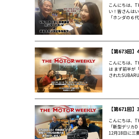
こんにちは、TH
い！皆さんはい
「ホンダの６代目
【第673回】4
こんにちは、TH
は まず前半が
されたSUBARUの
【第671回】3
こんにちは、TH
「新型デリカD
12月18日に三菱デ