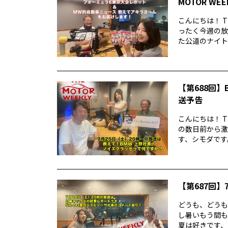
MOTOR WE
こんにちは！ T
ったく今週の放
た公道のナイトレ
【第688回】B
送予告
こんにちは！ T
の数日前から激
す、シモダです。
【第687回】7
どうも、どうもど
し暑いもう間も
夏は好きです、シ