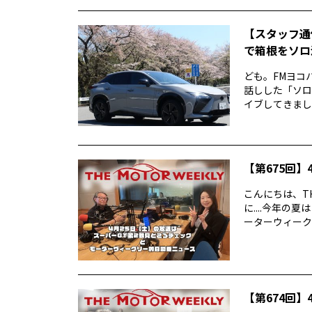
【スタッフ通
で箱根をソロ活
ども。FMヨコ
話しした「ソロ
イブしてきました
【第675回】4
こんにちは、TH
に....今年
ーターウィークリ
【第674回】4