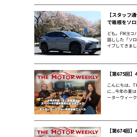
【スタッフ通
で箱根をソロ活
ども。FMヨコ
話しした「ソロ
イブしてきました
【第675回】4
こんにちは、TH
に....今年
ーターウィークリ
【第674回】4