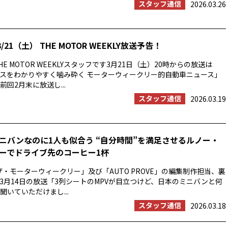
スタッフ通信
2026.03.26
/21（土） THE MOTOR WEEKLY放送予告！
E MOTOR WEEKLYスタッフです3月21日（土）20時からの放送は
スをわかりやすく噛み砕く モーターウィークリー的自動車ニュース」
回2月末に放送し...
スタッフ通信
2026.03.19
ニバンなのに1人も似合う “自分時間”を満足させるルノー・
ーでドライブ先のコーヒー1杯
ザ・モーターウィークリー」及び「AUTO PROVE」の編集制作担当、裏
3月14日の放送「3列シートのMPVが目立つけど、日本のミニバンと何
聞いていただけまし...
スタッフ通信
2026.03.18