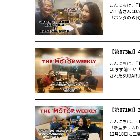
こんにちは、TH
い！皆さんはい
「ホンダの６代目
【第673回】4
こんにちは、TH
は まず前半が
されたSUBARUの
【第671回】3
こんにちは、TH
「新型デリカD
12月18日に三菱デ