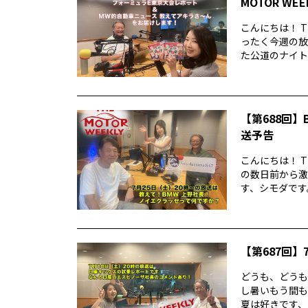
MOTOR WE
こんにちは！ T
ったく今週の放
た公道のナイトレ
【第688回】B
送予告
こんにちは！ T
の数日前から激
す、シモダです。
【第687回】7
どうも、どうもど
し暑いもう間も
夏は好きです、シ