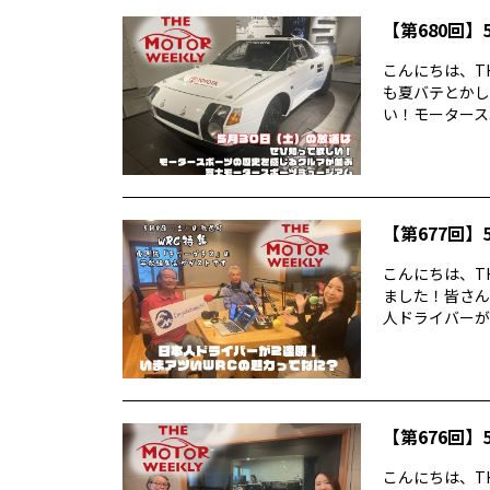
【第680回】5
こんにちは、TH
も夏バテとかし
い！モータースポ
【第677回】5
こんにちは、TH
ました！皆さん
人ドライバーが2
【第676回】5
こんにちは、TH