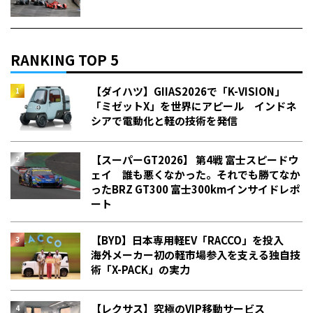
RANKING TOP 5
【ダイハツ】GIIAS2026で「K-VISION」
「ミゼットX」を世界にアピール インドネ
シアで電動化と軽の技術を発信
【スーパーGT2026】 第4戦 富士スピードウ
ェイ 誰も悪くなかった。それでも勝てなか
った――BRZ GT300 富士300kmインサイドレポ
ート
【BYD】日本専用軽EV「RACCO」を投入
海外メーカー初の軽市場参入を支える独自技
術「X-PACK」の実力
【レクサス】究極のVIP移動サービス