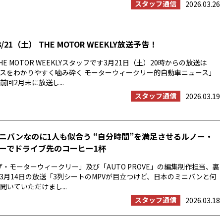
スタッフ通信
2026.03.26
/21（土） THE MOTOR WEEKLY放送予告！
E MOTOR WEEKLYスタッフです3月21日（土）20時からの放送は
スをわかりやすく噛み砕く モーターウィークリー的自動車ニュース」
回2月末に放送し...
スタッフ通信
2026.03.19
ニバンなのに1人も似合う “自分時間”を満足させるルノー・
ーでドライブ先のコーヒー1杯
ザ・モーターウィークリー」及び「AUTO PROVE」の編集制作担当、裏
3月14日の放送「3列シートのMPVが目立つけど、日本のミニバンと何
聞いていただけまし...
スタッフ通信
2026.03.18