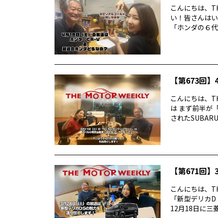
こんにちは、TH
い！皆さんはい
「ホンダの６代目
【第673回】4
こんにちは、TH
は まず前半が
されたSUBARUの
【第671回】3
こんにちは、TH
「新型デリカD
12月18日に三菱デ