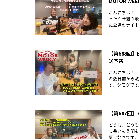
MOTOR WE
こんにちは！ T
ったく今週の放
た公道のナイトレ
【第688回】B
送予告
こんにちは！ T
の数日前から激
す、シモダです。
【第687回】7
どうも、どうもど
し暑いもう間も
夏は好きです、シ