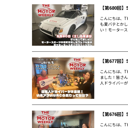
【第680回】5
こんにちは、TH
も夏バテとかし
い！モータースポ
【第677回】5
こんにちは、TH
ました！皆さん
人ドライバーが2
【第676回】5
こんにちは、TH