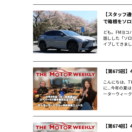
【スタッフ通
で箱根をソロ活
ども。FMヨコ
話しした「ソロ
イブしてきました
【第675回】4
こんにちは、TH
に....今年
ーターウィークリ
【第674回】4