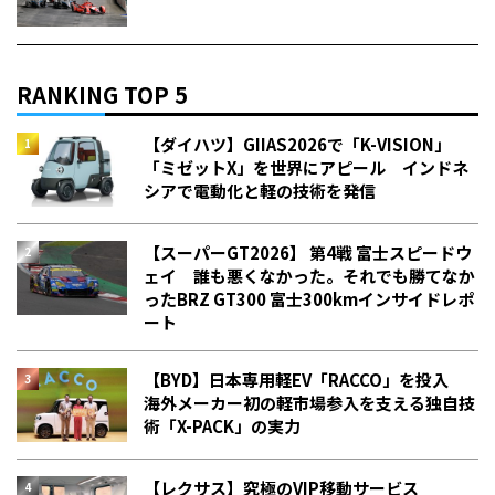
RANKING TOP 5
【ダイハツ】GIIAS2026で「K-VISION」
「ミゼットX」を世界にアピール インドネ
シアで電動化と軽の技術を発信
【スーパーGT2026】 第4戦 富士スピードウ
ェイ 誰も悪くなかった。それでも勝てなか
った――BRZ GT300 富士300kmインサイドレポ
ート
【BYD】日本専用軽EV「RACCO」を投入
海外メーカー初の軽市場参入を支える独自技
術「X-PACK」の実力
【レクサス】究極のVIP移動サービス