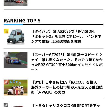
RANKING TOP 5
【ダイハツ】GIIAS2026で「K-VISION」
「ミゼットX」を世界にアピール インドネ
シアで電動化と軽の技術を発信
【スーパーGT2026】 第4戦 富士スピードウ
ェイ 誰も悪くなかった。それでも勝てなか
った――BRZ GT300 富士300kmインサイドレポ
ート
【BYD】日本専用軽EV「RACCO」を投入
海外メーカー初の軽市場参入を支える独自技
術「X-PACK」の実力
【トヨタ】ヤリスクロス GR SPORTをアッ