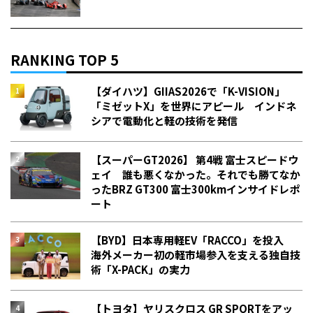
RANKING TOP 5
【ダイハツ】GIIAS2026で「K-VISION」
「ミゼットX」を世界にアピール インドネ
シアで電動化と軽の技術を発信
【スーパーGT2026】 第4戦 富士スピードウ
ェイ 誰も悪くなかった。それでも勝てなか
った――BRZ GT300 富士300kmインサイドレポ
ート
【BYD】日本専用軽EV「RACCO」を投入
海外メーカー初の軽市場参入を支える独自技
術「X-PACK」の実力
【トヨタ】ヤリスクロス GR SPORTをアッ