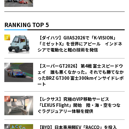
RANKING TOP 5
【ダイハツ】GIIAS2026で「K-VISION」
「ミゼットX」を世界にアピール インドネ
シアで電動化と軽の技術を発信
【スーパーGT2026】 第4戦 富士スピードウ
ェイ 誰も悪くなかった。それでも勝てなか
った――BRZ GT300 富士300kmインサイドレポ
ート
【レクサス】究極のVIP移動サービス
「LEXUS Flight」開始 陸・海・空をつな
ぐラグジュアリー体験を提供
【BYD】日本専用軽EV「RACCO」を投入