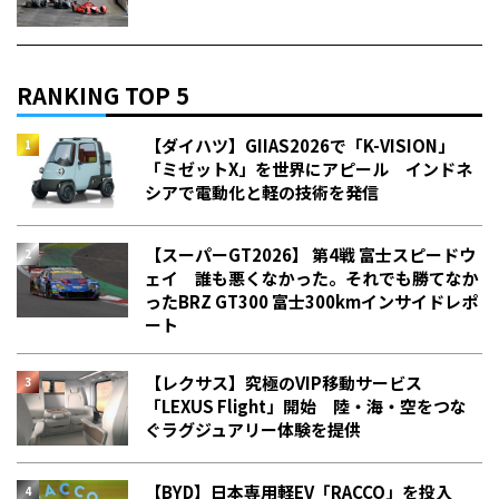
RANKING TOP 5
【ダイハツ】GIIAS2026で「K-VISION」
「ミゼットX」を世界にアピール インドネ
シアで電動化と軽の技術を発信
【スーパーGT2026】 第4戦 富士スピードウ
ェイ 誰も悪くなかった。それでも勝てなか
った――BRZ GT300 富士300kmインサイドレポ
ート
【レクサス】究極のVIP移動サービス
「LEXUS Flight」開始 陸・海・空をつな
ぐラグジュアリー体験を提供
【BYD】日本専用軽EV「RACCO」を投入