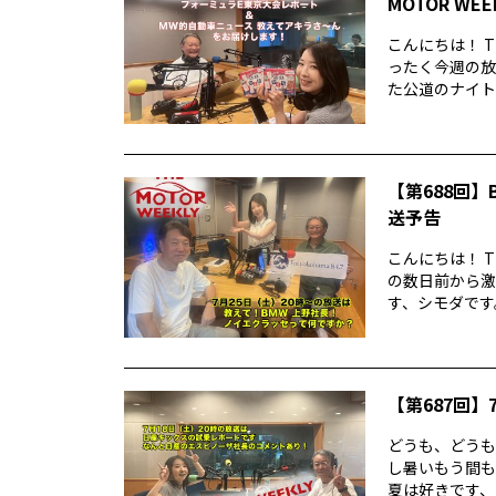
MOTOR WE
こんにちは！ T
ったく今週の放
た公道のナイトレ
【第688回】B
送予告
こんにちは！ T
の数日前から激
す、シモダです。
【第687回】7
どうも、どうもど
し暑いもう間も
夏は好きです、シ