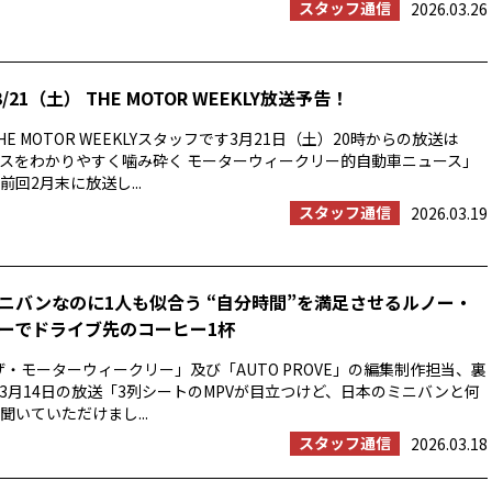
スタッフ通信
2026.03.26
/21（土） THE MOTOR WEEKLY放送予告！
E MOTOR WEEKLYスタッフです3月21日（土）20時からの放送は
スをわかりやすく噛み砕く モーターウィークリー的自動車ニュース」
回2月末に放送し...
スタッフ通信
2026.03.19
ニバンなのに1人も似合う “自分時間”を満足させるルノー・
ーでドライブ先のコーヒー1杯
ザ・モーターウィークリー」及び「AUTO PROVE」の編集制作担当、裏
3月14日の放送「3列シートのMPVが目立つけど、日本のミニバンと何
聞いていただけまし...
スタッフ通信
2026.03.18