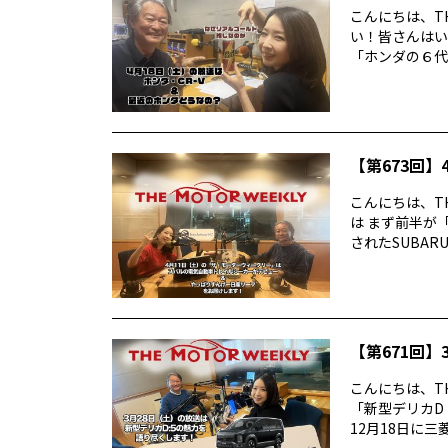
こんにちは、TH
い！皆さんはい
「ホンダの６代目
【第673回】4
こんにちは、TH
は まず前半が
されたSUBARUの
【第671回】3
こんにちは、TH
「新型デリカD
12月18日に三菱デ