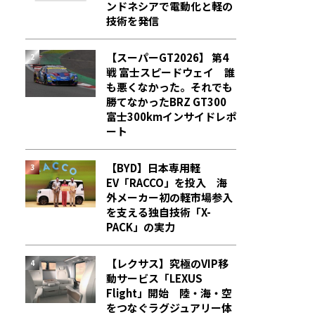
ンドネシアで電動化と軽の
技術を発信
【スーパーGT2026】 第4
戦 富士スピードウェイ 誰
も悪くなかった。それでも
勝てなかった――BRZ GT300
富士300kmインサイドレポ
ート
【BYD】日本専用軽
EV「RACCO」を投入 海
外メーカー初の軽市場参入
を支える独自技術「X-
PACK」の実力
【レクサス】究極のVIP移
動サービス「LEXUS
Flight」開始 陸・海・空
をつなぐラグジュアリー体