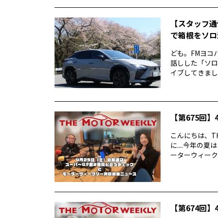
【スタッフ通
で箱根をソロ活
ども。FMヨコ
話しした「ソロ
イブしてきました
【第675回】4
こんにちは、TH
に....今年
ーターウィークリ
【第674回】4