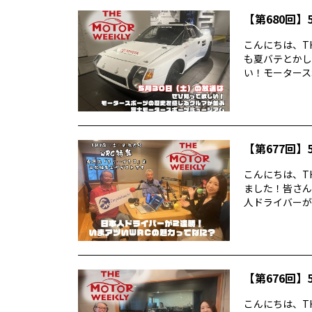
【第680回】5
こんにちは、TH
も夏バテとかし
い！モータースポ
【第677回】5
こんにちは、TH
ました！皆さん
人ドライバーが2
【第676回】5
こんにちは、TH