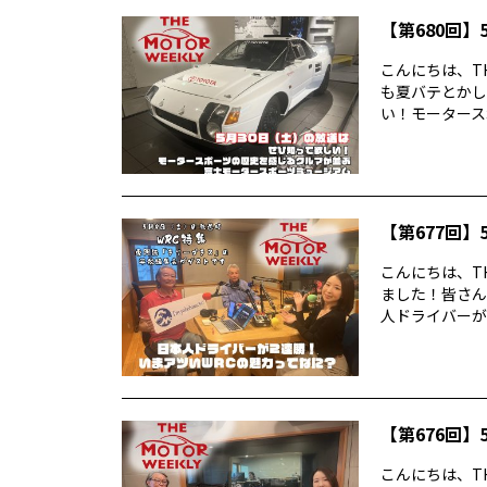
【第680回】5
こんにちは、TH
も夏バテとかし
い！モータースポ
【第677回】5
こんにちは、TH
ました！皆さん
人ドライバーが2
【第676回】5
こんにちは、TH