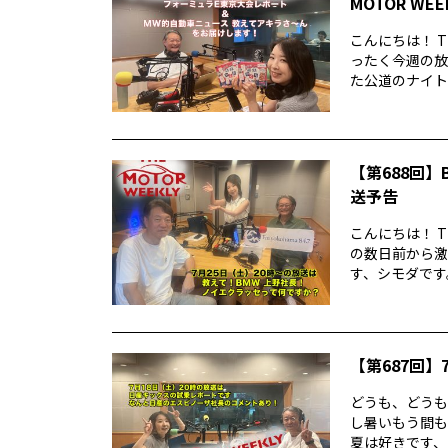
MOTOR WE
こんにちは！ T
ったく今週の放
た公道のナイトレ
【第688回】B
送予告
こんにちは！ T
の数日前から激
す、シモダです。
【第687回】7
どうも、どうもど
し暑いもう間も
夏は好きです、シ