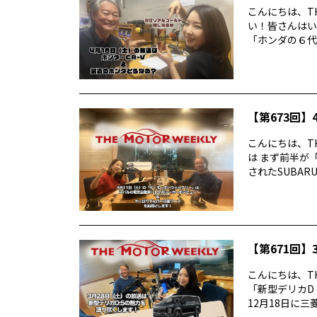
こんにちは、TH
い！皆さんはい
「ホンダの６代目
【第673回】4
こんにちは、TH
は まず前半が
されたSUBARUの
【第671回】3
こんにちは、TH
「新型デリカD
12月18日に三菱デ