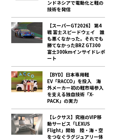
ンドネシアで電動化と軽の
技術を発信
【スーパーGT2026】 第4
戦 富士スピードウェイ 誰
も悪くなかった。それでも
勝てなかった――BRZ GT300
富士300kmインサイドレポ
ート
【BYD】日本専用軽
EV「RACCO」を投入 海
外メーカー初の軽市場参入
を支える独自技術「X-
PACK」の実力
【レクサス】究極のVIP移
動サービス「LEXUS
Flight」開始 陸・海・空
をつなぐラグジュアリー体