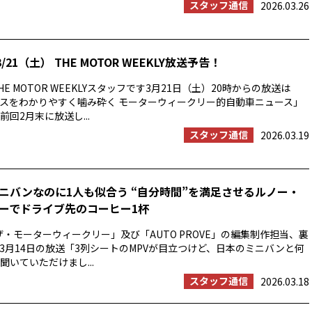
スタッフ通信
2026.03.26
/21（土） THE MOTOR WEEKLY放送予告！
E MOTOR WEEKLYスタッフです3月21日（土）20時からの放送は
スをわかりやすく噛み砕く モーターウィークリー的自動車ニュース」
回2月末に放送し...
スタッフ通信
2026.03.19
ニバンなのに1人も似合う “自分時間”を満足させるルノー・
ーでドライブ先のコーヒー1杯
ザ・モーターウィークリー」及び「AUTO PROVE」の編集制作担当、裏
3月14日の放送「3列シートのMPVが目立つけど、日本のミニバンと何
聞いていただけまし...
スタッフ通信
2026.03.18