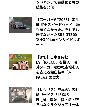
ンドネシアで電動化と軽の
技術を発信
【スーパーGT2026】 第4
戦 富士スピードウェイ 誰
も悪くなかった。それでも
勝てなかった――BRZ GT300
富士300kmインサイドレポ
ート
【BYD】日本専用軽
EV「RACCO」を投入 海
外メーカー初の軽市場参入
を支える独自技術「X-
PACK」の実力
【レクサス】究極のVIP移
動サービス「LEXUS
Flight」開始 陸・海・空
をつなぐラグジュアリー体