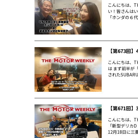
こんにちは、TH
い！皆さんはい
「ホンダの６代目
【第673回】4
こんにちは、TH
は まず前半が
されたSUBARUの
【第671回】3
こんにちは、TH
「新型デリカD
12月18日に三菱デ