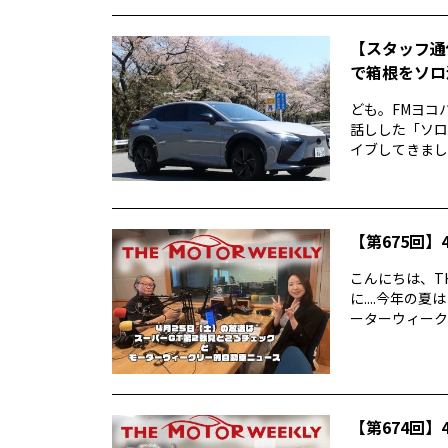
【スタッフ通
で箱根をソロ活
ども。FMヨコ
話しした「ソロ
イブしてきました
【第675回】4
こんにちは、TH
に....今年
ーターウィークリ
【第674回】4