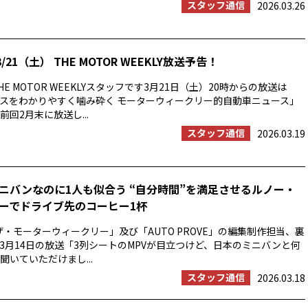
スタッフ通信
2026.03.26
/21（土） THE MOTOR WEEKLY放送予告！
E MOTOR WEEKLYスタッフです3月21日（土）20時からの放送は
スをわかりやすく噛み砕く モーターウィークリー的自動車ニュース」
回2月末に放送し...
スタッフ通信
2026.03.19
ニバンなのに1人も似合う “自分時間”を満足させるルノー・
ーでドライブ先のコーヒー1杯
ザ・モーターウィークリー」及び「AUTO PROVE」の編集制作担当、裏
3月14日の放送「3列シートのMPVが目立つけど、日本のミニバンと何
聞いていただけまし...
スタッフ通信
2026.03.18