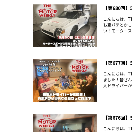
【第680回】5
こんにちは、TH
も夏バテとかし
い！モータースポ
【第677回】5
こんにちは、TH
ました！皆さん
人ドライバーが2
【第676回】5
こんにちは、TH