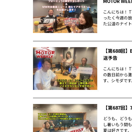
MOTOR WE
こんにちは！ T
ったく今週の放
た公道のナイトレ
【第688回】B
送予告
こんにちは！ T
の数日前から激
す、シモダです。
【第687回】7
どうも、どうもど
し暑いもう間も
夏は好きです、シ