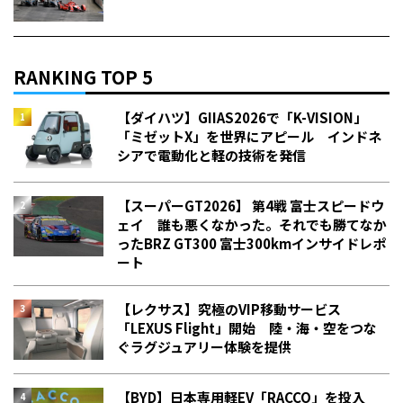
RANKING TOP 5
【ダイハツ】GIIAS2026で「K-VISION」
「ミゼットX」を世界にアピール インドネ
シアで電動化と軽の技術を発信
【スーパーGT2026】 第4戦 富士スピードウ
ェイ 誰も悪くなかった。それでも勝てなか
った――BRZ GT300 富士300kmインサイドレポ
ート
【レクサス】究極のVIP移動サービス
「LEXUS Flight」開始 陸・海・空をつな
ぐラグジュアリー体験を提供
【BYD】日本専用軽EV「RACCO」を投入