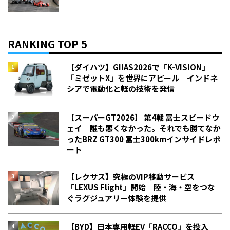
RANKING TOP 5
【ダイハツ】GIIAS2026で「K-VISION」
「ミゼットX」を世界にアピール インドネ
シアで電動化と軽の技術を発信
【スーパーGT2026】 第4戦 富士スピードウ
ェイ 誰も悪くなかった。それでも勝てなか
った――BRZ GT300 富士300kmインサイドレポ
ート
【レクサス】究極のVIP移動サービス
「LEXUS Flight」開始 陸・海・空をつな
ぐラグジュアリー体験を提供
【BYD】日本専用軽EV「RACCO」を投入