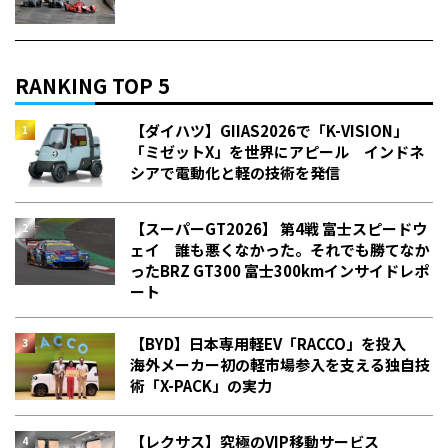
RANKING TOP 5
【ダイハツ】GIIAS2026で「K-VISION」
「ミゼットX」を世界にアピール インドネ
シアで電動化と軽の技術を発信
【スーパーGT2026】 第4戦 富士スピードウ
ェイ 誰も悪くなかった。それでも勝てなか
った――BRZ GT300 富士300kmインサイドレポ
ート
【BYD】日本専用軽EV「RACCO」を投入
海外メーカー初の軽市場参入を支える独自技
術「X-PACK」の実力
【レクサス】究極のVIP移動サービス