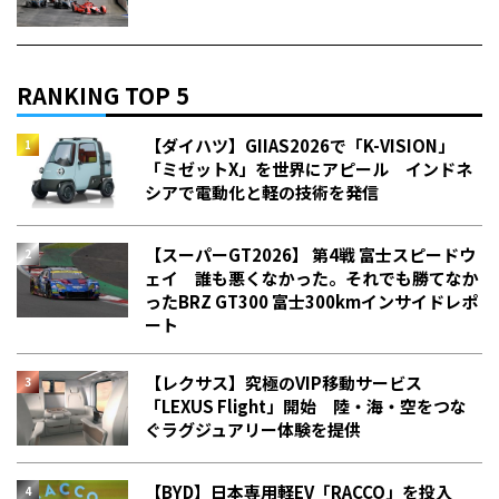
RANKING TOP 5
【ダイハツ】GIIAS2026で「K-VISION」
「ミゼットX」を世界にアピール インドネ
シアで電動化と軽の技術を発信
【スーパーGT2026】 第4戦 富士スピードウ
ェイ 誰も悪くなかった。それでも勝てなか
った――BRZ GT300 富士300kmインサイドレポ
ート
【レクサス】究極のVIP移動サービス
「LEXUS Flight」開始 陸・海・空をつな
ぐラグジュアリー体験を提供
【BYD】日本専用軽EV「RACCO」を投入