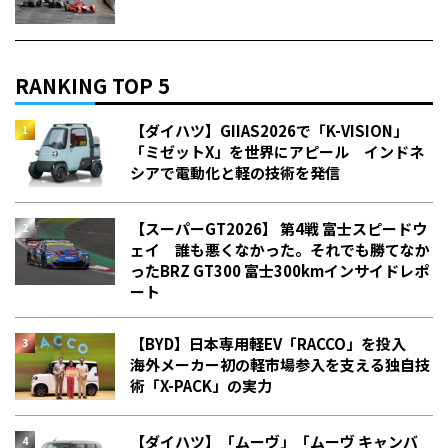
RANKING TOP 5
【ダイハツ】GIIAS2026で「K-VISION」
「ミゼットX」を世界にアピール インドネ
シアで電動化と軽の技術を発信
【スーパーGT2026】 第4戦 富士スピードウ
ェイ 誰も悪くなかった。それでも勝てなか
った――BRZ GT300 富士300kmインサイドレポ
ート
【BYD】日本専用軽EV「RACCO」を投入
海外メーカー初の軽市場参入を支える独自技
術「X-PACK」の実力
【ダイハツ】「ムーヴ」「ムーヴ キャンバ